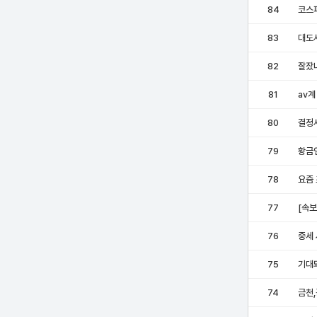
84
코스피
83
대도
82
잘잤
81
av계
80
결정
79
황금
78
요즘
77
[속보
76
중세 
75
기대
74
금천