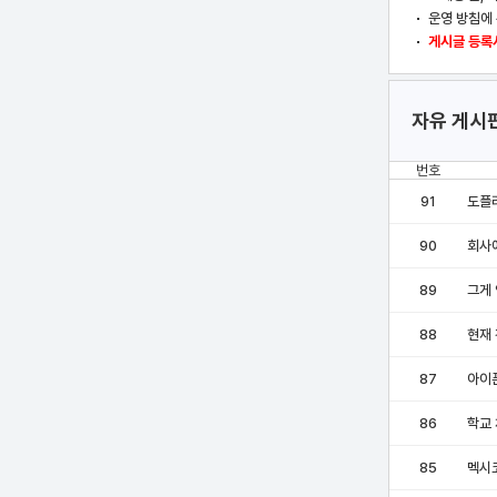
운영 방침에 
게시글 등록시
자유 게시
번호
91
도플
90
회사
89
그게
88
현재 
87
아이폰
86
학교
85
멕시코