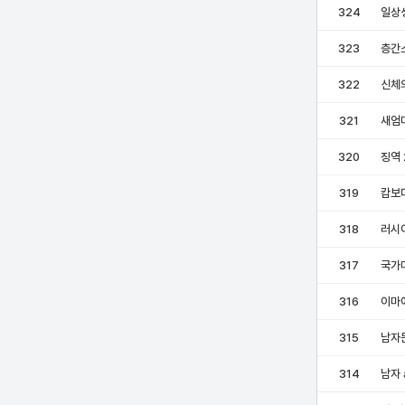
324
일상
323
층간
322
신체
321
새엄마
320
징역 
319
캄보
318
러시
317
국가
316
이마
315
남자든
314
남자 