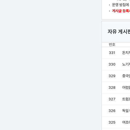
운영 방침에 
게시글 등록시
자유 게시
번호
331
돈치
330
노기
329
중국
328
어렸
327
트럼
326
독일 
325
여초