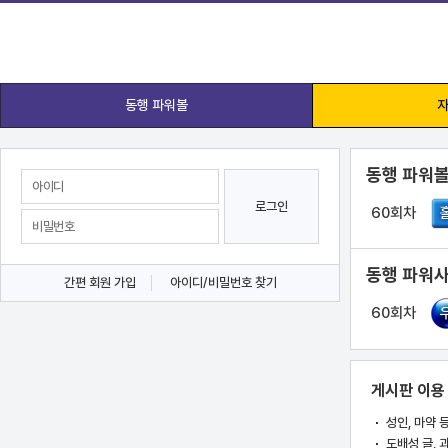
동행 파워볼
자
동행 파워볼
로그인
60회차
동행 파워사
간편 회원 가입
아이디/비밀번호 찾기
60회차
게시판 이용
성인, 마약 
도배성 글, 