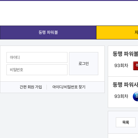
동행 파워볼
자
동행 파워볼
로그인
93회차
동행 파워사
간편 회원 가입
아이디/비밀번호 찾기
93회차
목록