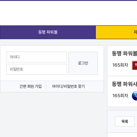
동행 파워볼
자
동행 파워볼
로그인
165회차
동행 파워사
간편 회원 가입
아이디/비밀번호 찾기
165회차
목록