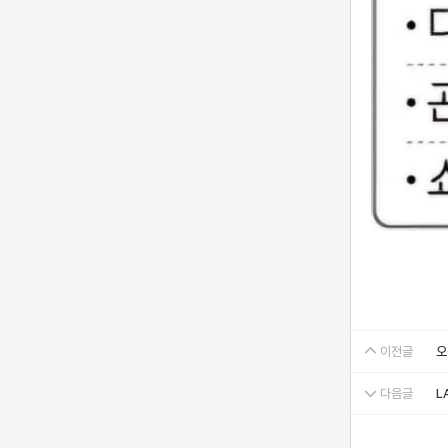
이전글
오
다음글
L