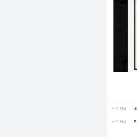
이전글
내
다음글
프