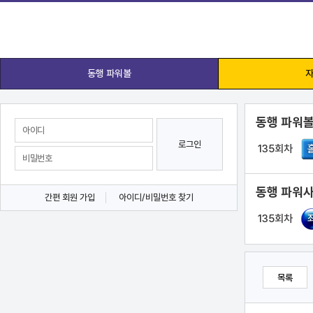
동행 파워볼
자
동행 파워볼
로그인
135회차
동행 파워사
간편 회원 가입
아이디/비밀번호 찾기
135회차
목록