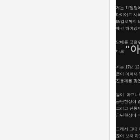
저는 12월달
다이어트 시
89킬로까지 
빼긴 해야겠
담배를 끊을
"
바로
저는 17년 
몸이 아파서
진통제를 맞
몸이 아프
금단현상이 
그리고 진통
금단현상이 
그래서 그때
끊어 보자 하