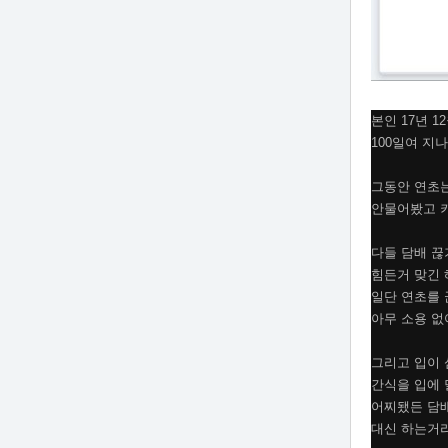
본인 17년 
100일여 지
그동안 연초는
안물어봤고 키
다들 담배 끊
힘든거 맞긴 
일단 연초를
아무 소용 없
그리고 입이
간식을 입에
어찌됐든 담
대신 하는거