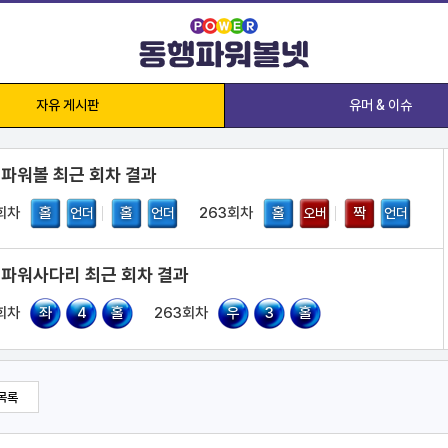
자유 게시판
유머 & 이슈
 파워볼 최근 회차 결과
회차
홀
홀
263회차
홀
짝
언더
언더
오버
언더
 파워사다리 최근 회차 결과
회차
좌
4
홀
263회차
우
3
홀
목록