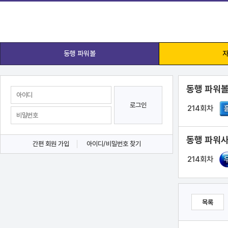
동행 파워볼
자
동행 파워볼
로그인
214회차
동행 파워사
간편 회원 가입
아이디/비밀번호 찾기
214회차
목록