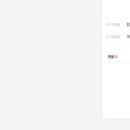
이전글
캄
다음글
국
댓글
0