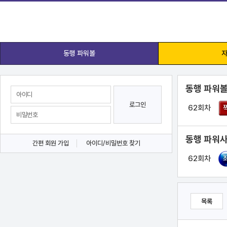
동행 파워볼
자
동행 파워볼
로그인
62회차
동행 파워사
간편 회원 가입
아이디/비밀번호 찾기
62회차
목록