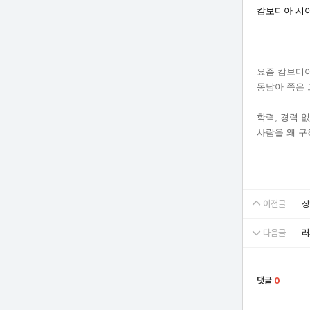
캄보디아 시아
요즘 캄보디아
동남아 쪽은 
학력, 경력 
사람을 왜 구
이전글
징
다음글
러
댓글
0