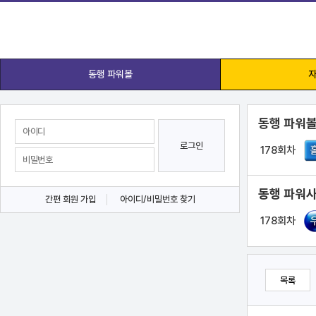
동행 파워볼
자
동행 파워볼
로그인
178회차
동행 파워사
간편 회원 가입
아이디/비밀번호 찾기
178회차
목록