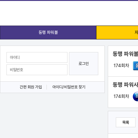
동행 파워볼
자
동행 파워볼
로그인
174회차
동행 파워사
간편 회원 가입
아이디/비밀번호 찾기
174회차
목록