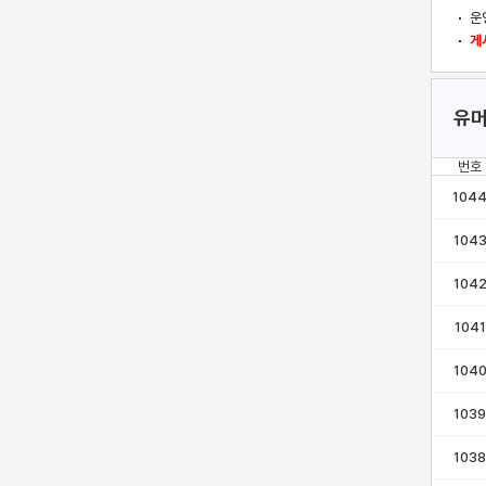
운
게
유머
번호
104
104
104
1041
104
1039
1038