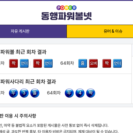
자유 게시판
유머 & 이슈
 파워볼 최근 회차 결과
회차
짝
짝
64회차
홀
짝
언더
언더
오버
언더
 파워사다리 최근 회차 결과
회차
우
3
홀
64회차
우
4
짝
판 이용 시 주의사항
인, 마약 등 불법적 요소가 포함된 게시물은 사전 통보 없이 즉시 삭제됩니다.
배성 글, 과도한 반복 홍보, 타 이용자 비방은 금지되며, 제재 대상이 될 수 있습니다.