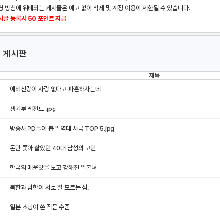
영 방침에 위배되는 게시물은 예고 없이 삭제 및 계정 이용이 제한될 수 있습니다.
시글 등록시 50 포인트 지급
 게시판
제목
4
예비신랑이 사랑 없다고 파혼하자는데
3
생기부 레전드 .jpg
2
방송사 PD들이 뽑은 역대 사극 TOP 5.jpg
돈만 쫓아 살았던 40대 남성의 고민
0
한국의 매운맛을 보고 강해진 일본녀
북한과 남한이 서로 잘 모르는 점.
일본 초딩이 쓴 작문 수준