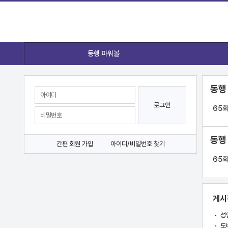
동행 파워볼
동행
로그인
65
동행
간편 회원 가입
아이디/비밀번호 찾기
65
게시
성
도