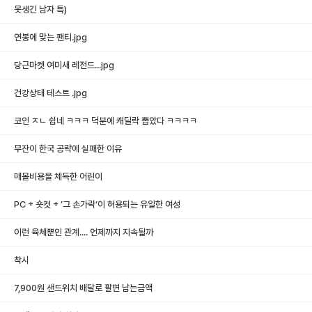
못생긴 남자 특)
연봉에 맞는 팬티.jpg
당근마켓 여미새 레전드...jpg
4
건강상태 테스트 .jpg
코인 ㅈㄴ 쉽네 ㅋㅋㅋ 덕분에 캐딜락 뽑았다 ㅋㅋㅋㅋ
무잔이 한국 공략에 실패한 이유
매몰비용을 체득한 어린이
PC + 숏컷 + ’그 손가락‘이 허용되는 유일한 여성
이런 육체뿐인 관계.... 언제까지 지속될까
착시
7,900원 샌드위치 배달로 팔면 남는금액