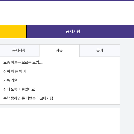
공지사항
공지사항
자유
유머
요즘 애들은 모르는 느낌....
진짜 차 돌 박이
카톡 기술
집에 도둑이 들었어요
수학 못하면 돈 더받는 타코야키집