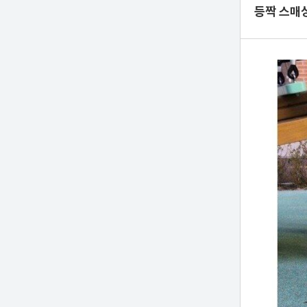
등짝 스매싱