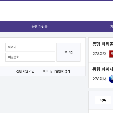
동행 파워볼
자
동행 파워볼
로그인
278회차
동행 파워사
간편 회원 가입
아이디/비밀번호 찾기
278회차
목록