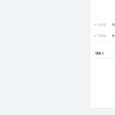
이전글
치
다음글
눈
댓글
0