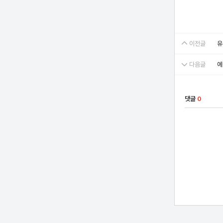
이전글
유
다음글
에
댓글
0