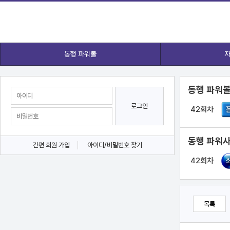
동행 파워볼
자
동행 파워볼
로그인
42회차
동행 파워사
간편 회원 가입
아이디/비밀번호 찾기
42회차
목록