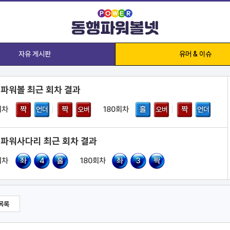
자유 게시판
유머 & 이슈
 파워볼 최근 회차 결과
회차
짝
짝
180회차
홀
짝
언더
오버
오버
언더
 파워사다리 최근 회차 결과
회차
좌
4
홀
180회차
좌
3
짝
목록