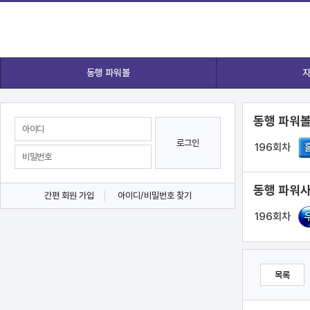
동행 파워볼
자
동행 파워볼
로그인
196회차
동행 파워사
간편 회원 가입
아이디/비밀번호 찾기
196회차
목록