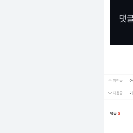
이전글
아
다음글
기
댓글
0