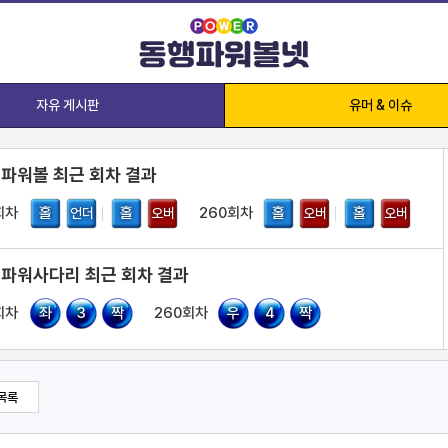
자유 게시판
유머 & 이슈
 파워볼 최근 회차 결과
회차
홀
홀
260회차
홀
홀
언더
오버
오버
오버
 파워사다리 최근 회차 결과
회차
좌
3
짝
260회차
우
4
짝
목록