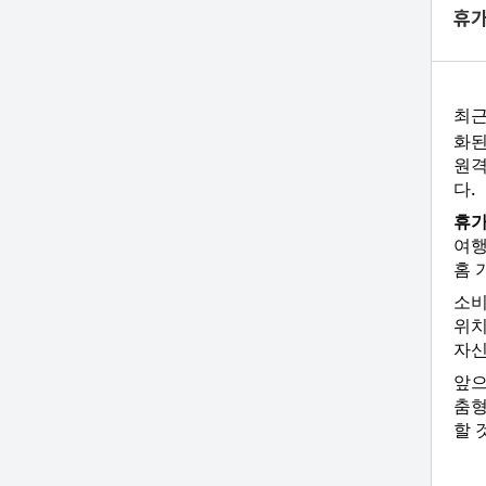
휴가
최근
화된
원격
다.
휴가
여행
홈 
소비
위치
자신
앞
춤형
할 