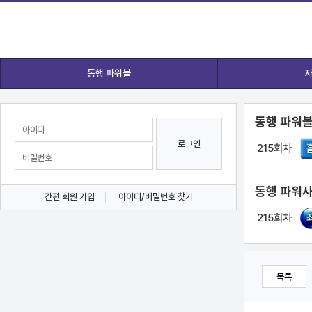
동행 파워볼
자
동행 파워볼
로그인
215회차
동행 파워사
간편 회원 가입
아이디/비밀번호 찾기
215회차
목록