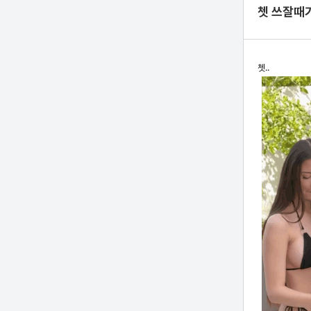
쳇 쓰잘때
쳇..