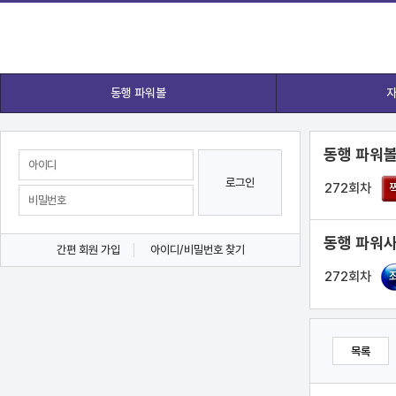
동행 파워볼
자
동행 파워볼
로그인
272회차
동행 파워사
간편 회원 가입
아이디/비밀번호 찾기
272회차
목록