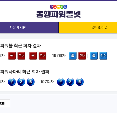
자유 게시판
유머 & 이슈
 파워볼 최근 회차 결과
회차
짝
짝
197회차
홀
홀
오버
오버
오버
언더
 파워사다리 최근 회차 결과
회차
우
3
홀
197회차
우
3
홀
목록