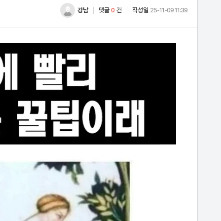
강남
댓글
0
건
작성일
25-11-09 11:39