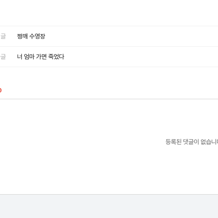
글
짱깨 수영장
글
너 엄마 가면 죽었다
0
등록된 댓글이 없습니