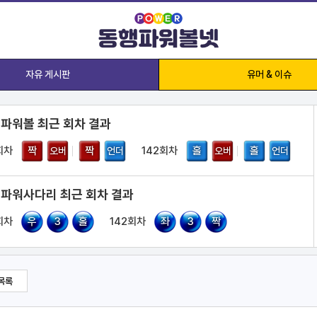
자유 게시판
유머 & 이슈
 파워볼 최근 회차 결과
회차
짝
짝
142회차
홀
홀
오버
언더
오버
언더
 파워사다리 최근 회차 결과
회차
우
3
홀
142회차
좌
3
짝
목록