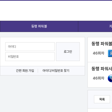
동행 파워볼
자
동행 파워볼
로그인
46회차
동행 파워사
간편 회원 가입
아이디/비밀번호 찾기
46회차
목록