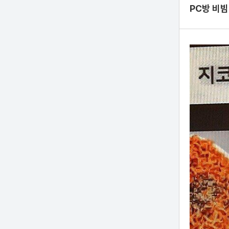
PC방 비