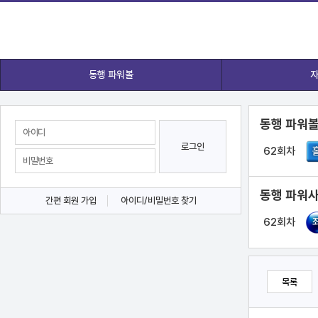
동행 파워볼
자
동행 파워볼
로그인
62회차
동행 파워사
간편 회원 가입
아이디/비밀번호 찾기
62회차
목록