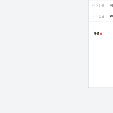
이전글
여
다음글
P
댓글
0