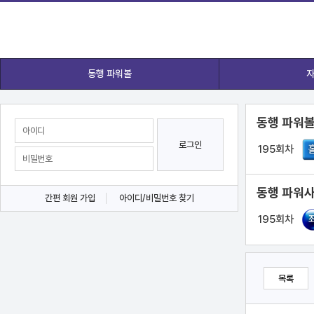
동행 파워볼
자
동행 파워볼
로그인
195회차
동행 파워사
간편 회원 가입
아이디/비밀번호 찾기
195회차
목록