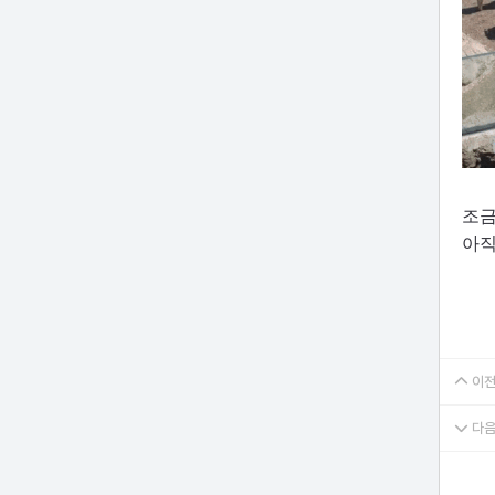
조금
아직
이전
다음