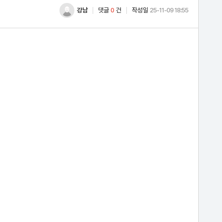
강남
댓글
0
건
작성일
25-11-09 18:55