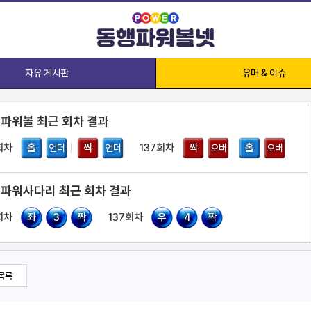
자유 게시판
유머 & 이슈
 파워볼 최근 회차 결과
회차
홀
짝
137회차
짝
홀
언더
언더
오버
오버
 파워사다리 최근 회차 결과
회차
좌
3
짝
137회차
우
4
짝
목록