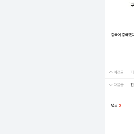
중국이 중국했다
이전글
피
다음글
전
댓글
0