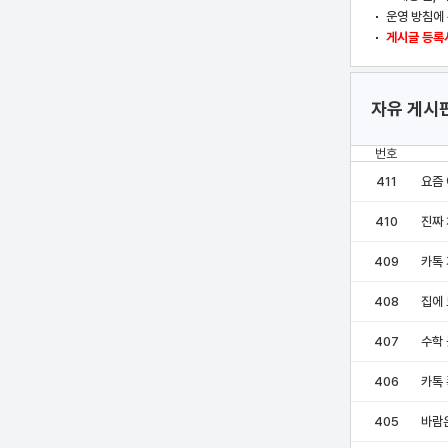
운영 방침에 
게시글 등록시
자유 게시
번호
411
요즘 
410
진짜 
409
카톡
408
집에
407
수학
406
카톡
405
바람