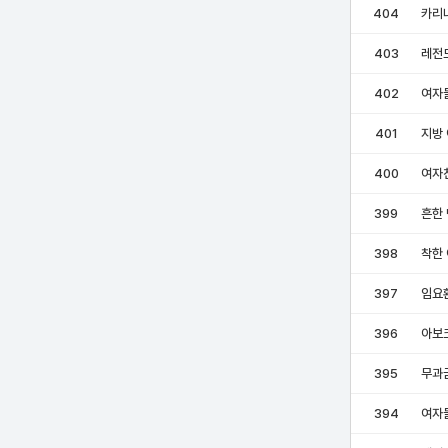
404
카리
403
레전
402
여자들
401
지방
400
여자
399
흔한
398
착한
397
임요
396
아보
395
무과
394
여자