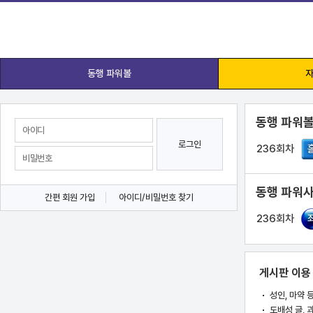
동행 파워볼
자
동행 파워볼
로그인
236회차
동행 파워사
간편 회원 가입
아이디/비밀번호 찾기
236회차
게시판 이용
성인, 마약 
도배성 글, 