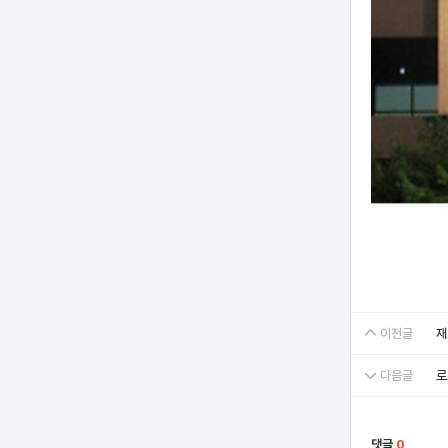
이전글
재
다음글
로
댓글
0