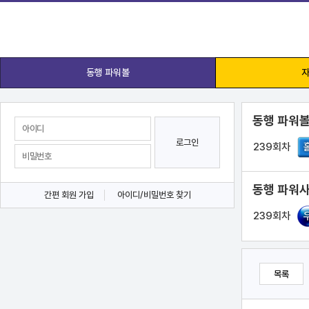
동행 파워볼
자
동행 파워볼
로그인
239회차
동행 파워사
간편 회원 가입
아이디/비밀번호 찾기
239회차
목록