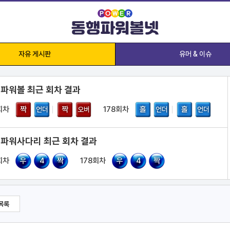
자유 게시판
유머 & 이슈
 파워볼 최근 회차 결과
회차
짝
짝
178회차
홀
홀
언더
오버
언더
언더
 파워사다리 최근 회차 결과
회차
우
4
짝
178회차
우
4
짝
목록