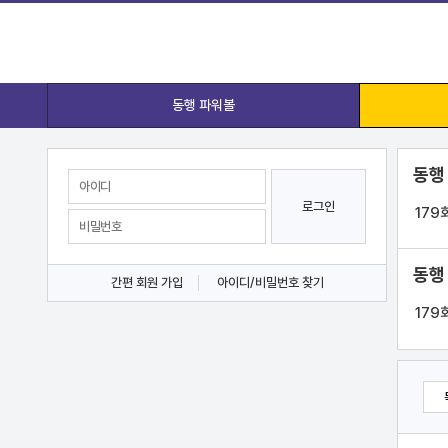
동행 파워볼
동행
로그인
179
동행
간편 회원 가입
아이디/비밀번호 찾기
179