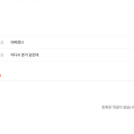
글
어쩌겠냐
글
어디서 본거 같은데
0
등록된 댓글이 없습니