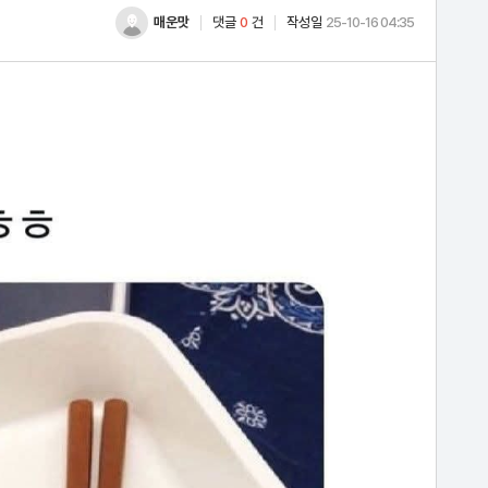
매운맛
댓글
0
건
작성일
25-10-16 04:35