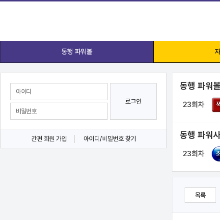
동행 파워볼
자
동행 파워볼
로그인
23회차
동행 파워사
간편 회원 가입
아이디/비밀번호 찾기
23회차
목록