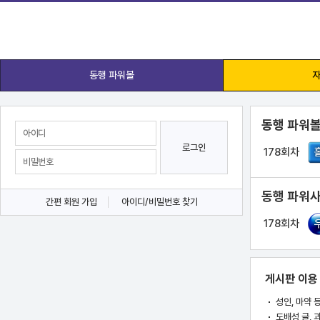
동행 파워볼
자
동행 파워볼
로그인
178회차
동행 파워사
간편 회원 가입
아이디/비밀번호 찾기
178회차
게시판 이용
성인, 마약 
도배성 글, 