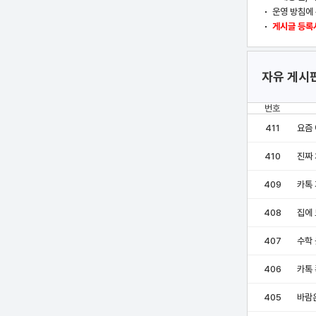
운영 방침에 
게시글 등록시
자유 게시
번호
411
요즘 
410
진짜 
409
카톡
408
집에
407
수학
406
카톡
405
바람