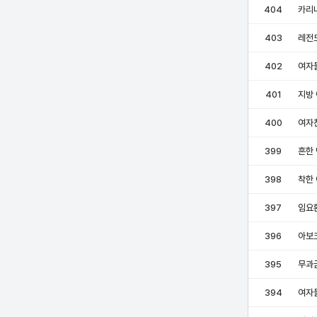
404
카리
403
레전
402
여자들
401
지방
400
여자
399
흔한
398
착한
397
임요
396
아보
395
무과
394
여자