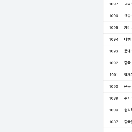
1097
고속
1096
요즘 
1095
카리
1094
타뱅 
1093
문돼
1092
중국
1091
잡채가
1090
운동 
1089
수지
1088
충격
1087
중국