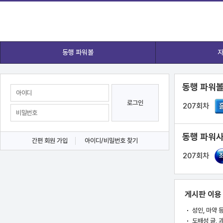
동행 파워볼
자
동행 파워볼
로그인
207회차
동행 파워사
간편 회원 가입
아이디/비밀번호 찾기
207회차
게시판 이용
성인, 마약 
도배성 글, 