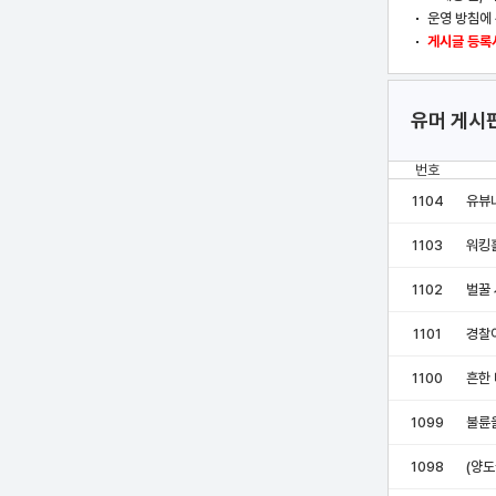
운영 방침에 
게시글 등록시
유머 게시
번호
1104
유뷰녀
1103
워킹
1102
벌꿀
1101
경찰
1100
흔한 
1099
불륜
1098
(양도