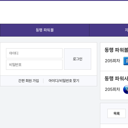
동행 파워볼
자
동행 파워볼
로그인
205회차
동행 파워사
간편 회원 가입
아이디/비밀번호 찾기
205회차
목록