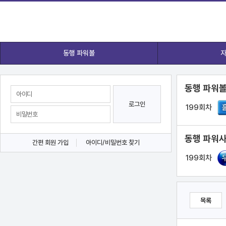
동행 파워볼
자
동행 파워볼
로그인
199회차
동행 파워사
간편 회원 가입
아이디/비밀번호 찾기
199회차
목록