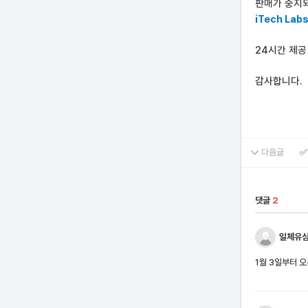
판매가 중지
iTech La
24시간 제공 
감사합니다.
다음글
✅
댓글
2
일체유
1월 3일부터 