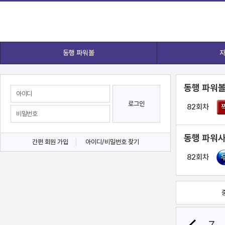
동행 파워볼
자
동행 파워볼
로그인
82회차
동행 파워사
간편 회원 가입
아이디/비밀번호 찾기
82회차